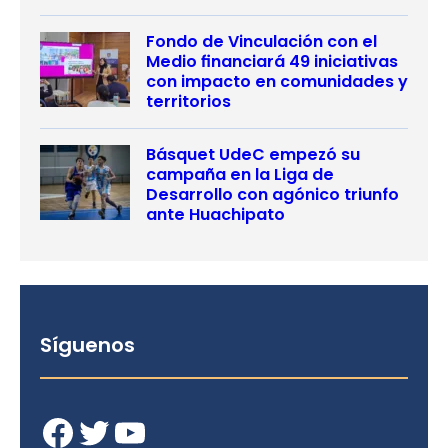
Fondo de Vinculación con el
Medio financiará 49 iniciativas
con impacto en comunidades y
territorios
Básquet UdeC empezó su
campaña en la Liga de
Desarrollo con agónico triunfo
ante Huachipato
Síguenos
Facebook
Twitter
YouTube