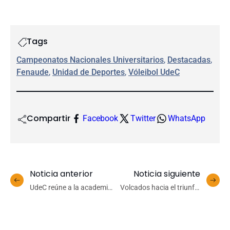
Tags
Campeonatos Nacionales Universitarios
, 
Destacadas
, 
Fenaude
, 
Unidad de Deportes
, 
Vóleibol UdeC
Compartir
Facebook
Twitter
WhatsApp
Noticia anterior
Noticia siguiente
UdeC reúne a la academia
Volcados hacia el triunfo:
para abordar desafíos de
nueva exhibición de la
la internacionalización del
UdeC en la Casa del
pregrado
Deporte