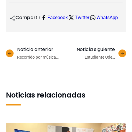
Compartir
Facebook
Twitter
WhatsApp
Noticia anterior
Noticia siguiente
Recorrido por música
Estudiante UdeC
típica de norte a sur: Cedin
representará a Chile en el
presentó muestra
bowling de los Juegos
folclórica
Panamericanos Santiago
2023
Noticias relacionadas