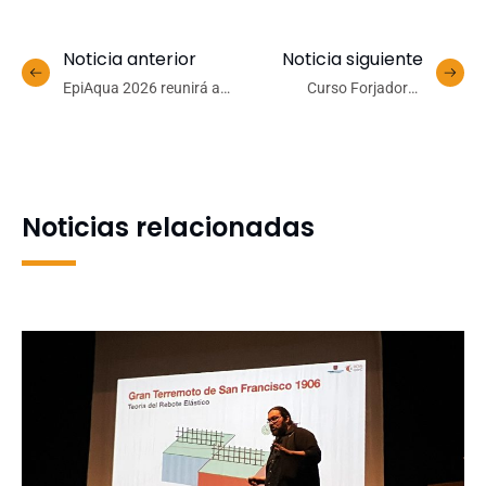
Noticia anterior
Noticia siguiente
EpiAqua 2026 reunirá a
Curso Forjadores
líderes globales en
Ambientales de la FCA
epigenética en la UdeC
fortalece la conciencia
para impulsar la
ecológica en San Pedro de
investigación en
la Paz
acuicultura
Noticias relacionadas