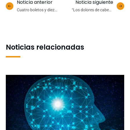
Noticia anterior
Noticia siguiente
Cuatro boletos y diez
“Los dolores de cabeza
candidatos: se viene una
son siempre una
intensa semana en
enfermedad”: la condición
primera división del
de alta prevalencia que no
Interfacultades
debe considerarse normal
Noticias relacionadas