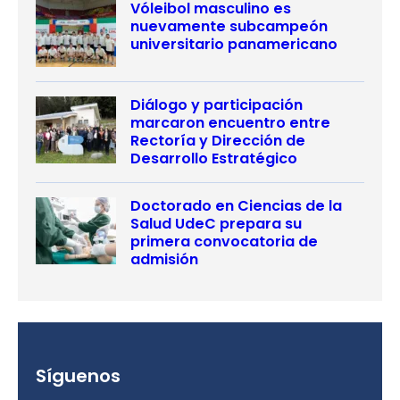
Vóleibol masculino es
nuevamente subcampeón
universitario panamericano
Diálogo y participación
marcaron encuentro entre
Rectoría y Dirección de
Desarrollo Estratégico
Doctorado en Ciencias de la
Salud UdeC prepara su
primera convocatoria de
admisión
Síguenos