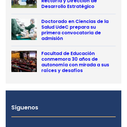
Rectoría y Dirección de
Desarrollo Estratégico
Doctorado en Ciencias de la
Salud UdeC prepara su
primera convocatoria de
admisión
Facultad de Educación
conmemora 30 años de
autonomía con mirada a sus
raíces y desafíos
Síguenos