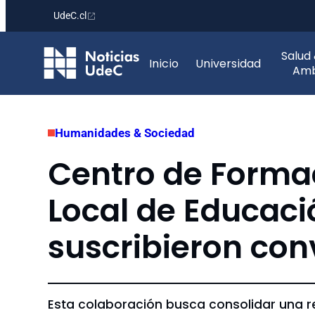
UdeC.cl
Saltar
Salud
al
Inicio
Universidad
Amb
contenido
Humanidades & Sociedad
Centro de Formac
Local de Educaci
suscribieron con
Esta colaboración busca consolidar una re