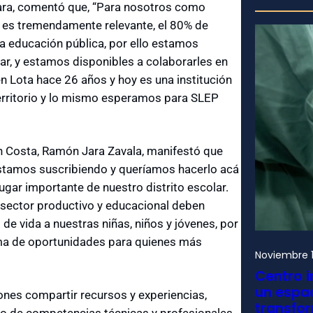
gara, comentó que, “Para nosotros como
 es tremendamente relevante, el 80% de
la educación pública, por ello estamos
ar, y estamos disponibles a colaborarles en
n Lota hace 26 años y hoy es una institución
territorio y lo mismo esperamos para SLEP
én Costa, Ramón Jara Zavala, manifestó que
estamos suscribiendo y queríamos hacerlo acá
gar importante de nuestro distrito escolar.
sector productivo y educacional deben
de vida a nuestras niñas, niños y jóvenes, por
rma de oportunidades para quienes más
Noviembre 1
Centro i
un espac
ones compartir recursos y experiencias,
transfo
lo de competencias técnicas y profesionales