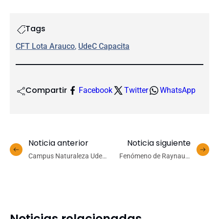
Tags
CFT Lota Arauco
, 
UdeC Capacita
Compartir
Facebook
Twitter
WhatsApp
Noticia anterior
Noticia siguiente
Campus Naturaleza UdeC
Fenómeno de Raynaud:
presentó en Londres su
cuando el frío y el estrés
colección ex situ y
afectan la circulación
consolida alianzas para la
sanguínea en
conservación
extremidades
Noticias relacionadas