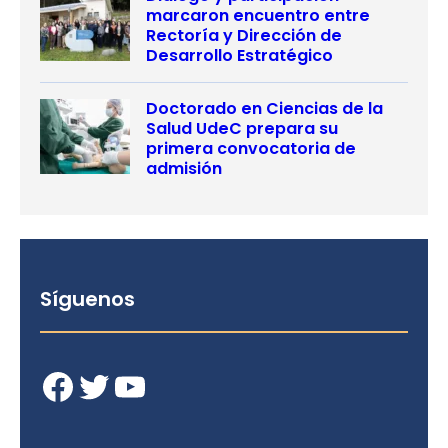
marcaron encuentro entre
Rectoría y Dirección de
Desarrollo Estratégico
Doctorado en Ciencias de la
Salud UdeC prepara su
primera convocatoria de
admisión
Síguenos
Facebook
Twitter
YouTube