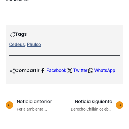
Tags
Cedeus
, 
Phulso
Compartir
Facebook
Twitter
WhatsApp
Noticia anterior
Noticia siguiente
Feria ambiental
Derecho Chillán celebra
“Empápate aprendiendo
dos décadas de historia y
con Ciencias Ambientales”
compromiso con la
acercó la sustentabilidad a
formación jurídica