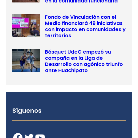
en la comunidad funcionaria
Fondo de Vinculación con el
Medio financiará 49 iniciativas
con impacto en comunidades y
territorios
Básquet UdeC empezó su
campaña en la Liga de
Desarrollo con agónico triunfo
ante Huachipato
Síguenos
Facebook
Twitter
YouTube