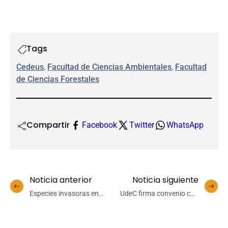
Tags
Cedeus
, 
Facultad de Ciencias Ambientales
, 
Facultad
de Ciencias Forestales
Compartir
Facebook
Twitter
WhatsApp
Noticia anterior
Noticia siguiente
Especies invasoras en
UdeC firma convenio con
humedales urbanos
Subsecretaría de DD.HH. y
protagonizaron la
se suma al Plan Nacional
segunda charla del 70º
de Búsqueda