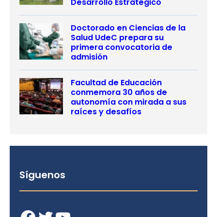
Desarrollo Estratégico
Doctorado en Ciencias de la
Salud UdeC prepara su
primera convocatoria de
admisión
Facultad de Educación
conmemora 30 años de
autonomía con mirada a sus
raíces y desafíos
Síguenos
Facebook
Twitter
YouTube