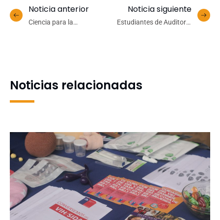
Noticia anterior
Noticia siguiente
Ciencia para la
Estudiantes de Auditoría
sustentabilidad: proyecto
UdeC asistieron a más de
Anillo SALARES estudiará
250 contribuyentes
la evolución del litio en los
durante Operación Renta
salares andinos y su
2025
impacto ecosistémico
Noticias relacionadas