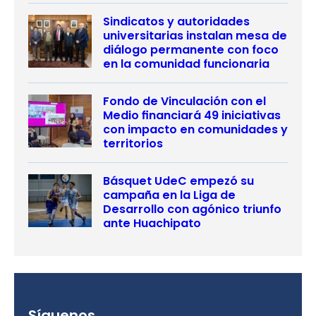
Sindicatos y autoridades
universitarias instalan mesa de
diálogo permanente con foco
en la comunidad funcionaria
Fondo de Vinculación con el
Medio financiará 49 iniciativas
con impacto en comunidades y
territorios
Básquet UdeC empezó su
campaña en la Liga de
Desarrollo con agónico triunfo
ante Huachipato
Síguenos