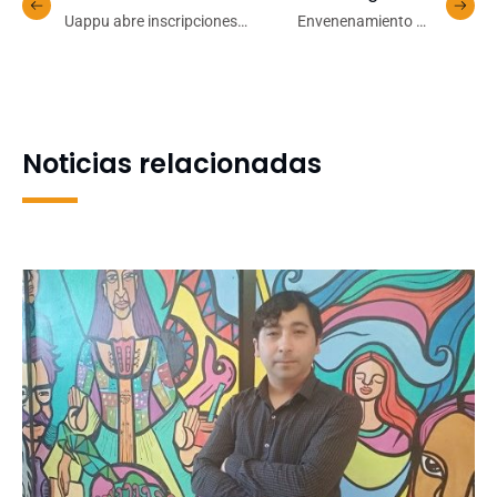
Uappu abre inscripciones
Envenenamiento de
para talleres de
mascotas: especialista
comunicación asertiva y
explica qué hacer en caso
atención plena en semana
de emergencia
de receso académico
Noticias relacionadas