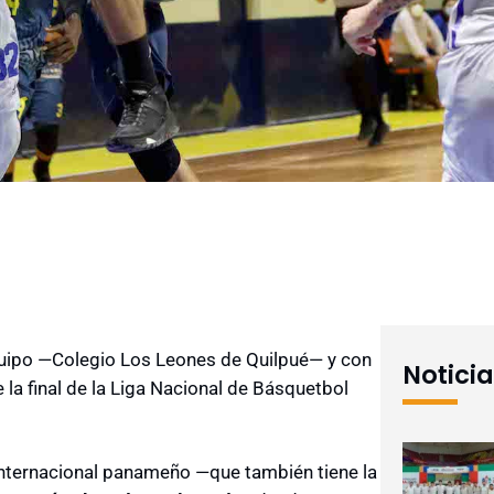
uipo —Colegio Los Leones de Quilpué— y con
Notici
a final de la Liga Nacional de Básquetbol
 internacional panameño —que también tiene la