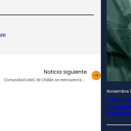
App
Noticia siguiente
Comunidad UdeC de Chillán se reencuentra en
torno a las Fiestas Patrias
Noviembre 1
Centro i
un espac
transfo