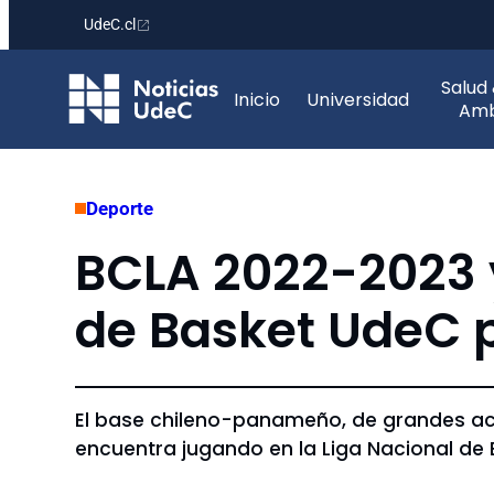
UdeC.cl
Saltar
Salud
al
Inicio
Universidad
Amb
contenido
Deporte
BCLA 2022-2023 y
de Basket UdeC 
El base chileno-panameño, de grandes ac
encuentra jugando en la Liga Nacional de 