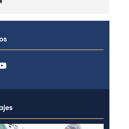
os
ube
ajes