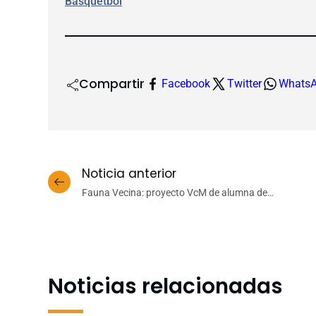
Básquetbol
Compartir
Facebook
Twitter
Whats
Noticia anterior
Fauna Vecina: proyecto VcM de alumna de
Biología busca acercar fauna del entorno a niños y
niñas
Noticias relacionadas