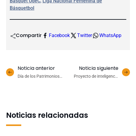
Básquet UdeC
, 
Liga Nacional Femenina de
Básquetbol
Compartir
Facebook
Twitter
WhatsApp
Noticia anterior
Noticia siguiente
Día de los Patrimonios
Proyecto de inteligencia
acercó a la comunidad a la
artificial busca
historia y legado del
transformar la gestión
Campus Los Ángeles
laboral y prevenir la fatiga
en trabajadores
Noticias relacionadas