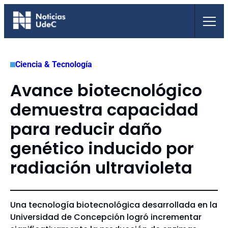
Saltar
al
contenido
Ciencia & Tecnología
Avance biotecnológico
demuestra capacidad
para reducir daño
genético inducido por
radiación ultravioleta
Una tecnología biotecnológica desarrollada en la
Universidad de Concepción logró incrementar