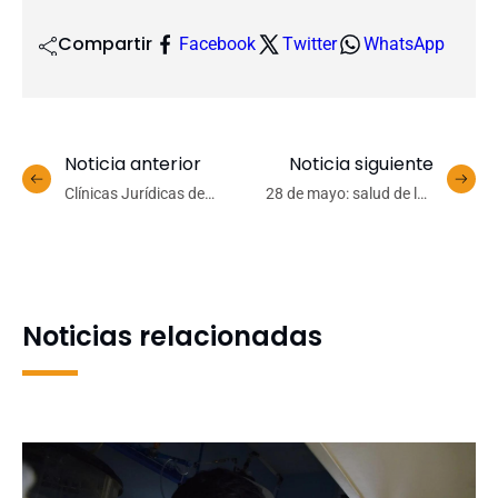
Compartir
Facebook
Twitter
WhatsApp
Noticia anterior
Noticia siguiente
Clínicas Jurídicas de
28 de mayo: salud de las
Derecho UdeC fortalecen
mujeres, una deuda
trabajo conjunto con el
persistente en tiempos de
Consejo de Defensa del
cambios
Estado
Noticias relacionadas