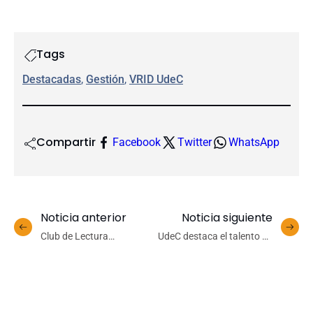
Tags
Destacadas
, 
Gestión
, 
VRID UdeC
Compartir
Facebook
Twitter
WhatsApp
Noticia anterior
Noticia siguiente
Club de Lectura
UdeC destaca el talento de
“Encuentos” celebra su
estudiantes en deporte,
cuarta edición con una
arte y cultura con el
sesión dedicada al humor
Reconocimiento
Estudiantil 2026