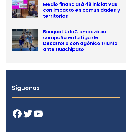
Medio financiará 49 iniciativas
con impacto en comunidades y
territorios
Básquet UdeC empezó su
campaña en la Liga de
Desarrollo con agónico triunfo
ante Huachipato
Síguenos
Facebook
Twitter
YouTube