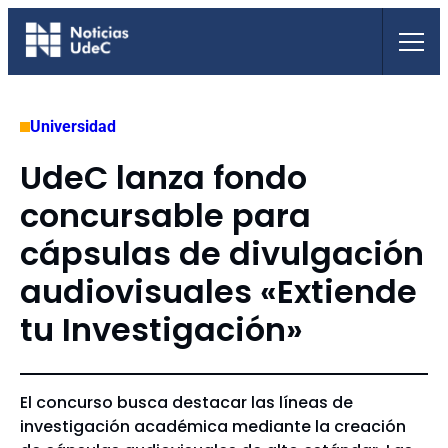
Saltar
al
contenido
Universidad
UdeC lanza fondo
concursable para
cápsulas de divulgación
audiovisuales «Extiende
tu Investigación»
El concurso busca destacar las líneas de
investigación académica mediante la creación