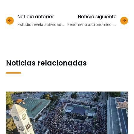
Noticia anterior
Noticia siguiente
Estudio revela actividad
Fenómeno astronómico: la
antitumoral y antioxidante
inusual alineación de seis
de moléculas presentes en
planetas que será visible
el cochayuyo
desde la tierra
Noticias relacionadas