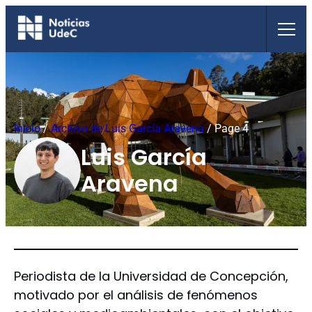
Saltar
al
contenido
Inicio
/
Archivo de Luis García Aravena
/
Page 4
Luis García
Aravena
Periodista de la Universidad de Concepción,
motivado por el análisis de fenómenos