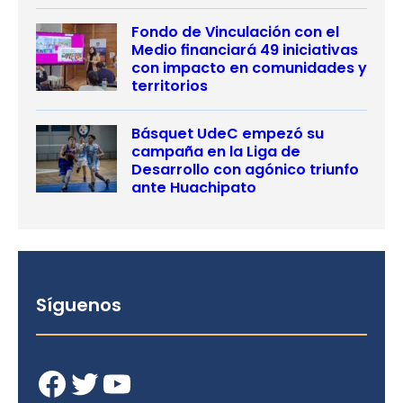
Fondo de Vinculación con el
Medio financiará 49 iniciativas
con impacto en comunidades y
territorios
Básquet UdeC empezó su
campaña en la Liga de
Desarrollo con agónico triunfo
ante Huachipato
Síguenos
Facebook
Twitter
YouTube