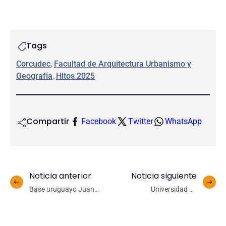
Tags
Corcudec
, 
Facultad de Arquitectura Urbanismo y
Geografía
, 
Hitos 2025
Compartir
Facebook
Twitter
WhatsApp
Noticia anterior
Noticia siguiente
Base uruguayo Juan
Universidad de
Durán es la última
Concepción da la
incorporación de Básquet
bienvenida a estudiantes
UdeC para la temporada
internacionales con