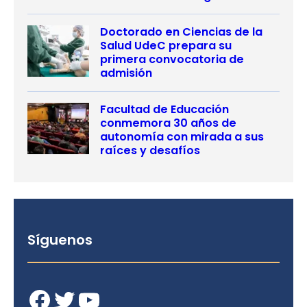
Doctorado en Ciencias de la
Salud UdeC prepara su
primera convocatoria de
admisión
Facultad de Educación
conmemora 30 años de
autonomía con mirada a sus
raíces y desafíos
Síguenos
Facebook
Twitter
YouTube