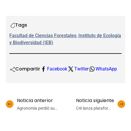
Tags
Facultad de Ciencias Forestales
, 
Instituto de Ecología
y Biodiversidad (IEB)
Compartir
Facebook
Twitter
WhatsApp
Noticia anterior
Noticia siguiente
Agronomía perdió su
C4i lanza plataforma
primera chance de
“Conexión Industrial” para
ascenso directo tras caer
fortalecer la vinculación
ante DIE
empresarial en el Biobío