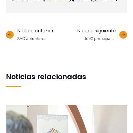
Noticia anterior
Noticia siguiente
SAG actualiza
UdeC participa en
conocimientos sobre la
proyecto del ISP que
nueva Ley Apícola entre
impulsará una nueva
estudiantes de Agronomía
herramienta de IA para
UdeC
fiscalización de
dispositivos médicos
Noticias relacionadas