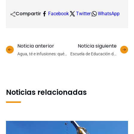
Compartir
Facebook
Twitter
WhatsApp
Noticia anterior
Noticia siguiente
Agua, té e infusiones: qué
Escuela de Educación del
beber para hidratarse y
Campus Los Ángeles da la
cuándo evitarlas
bienvenida a nueva
cohorte de PropeUdeC
Noticias relacionadas