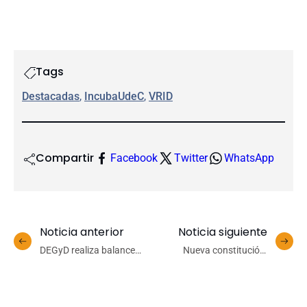
Tags
Destacadas
, 
IncubaUdeC
, 
VRID
Compartir
Facebook
Twitter
WhatsApp
Noticia anterior
Noticia siguiente
DEGyD realiza balance
Nueva constitución:
sobre capacitación de
INCAR organiza
buenas prácticas de
conversatorio para
género y diversidad
difundir iniciativas