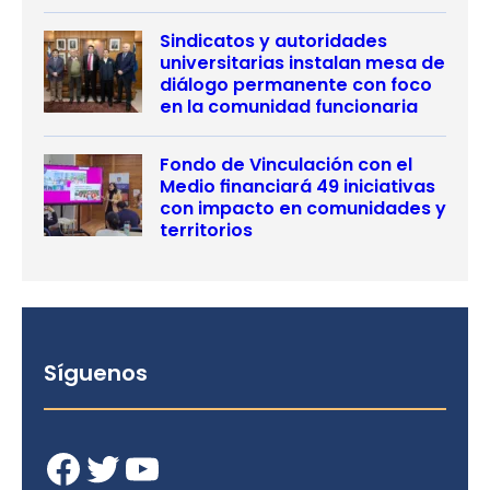
Sindicatos y autoridades
universitarias instalan mesa de
diálogo permanente con foco
en la comunidad funcionaria
Fondo de Vinculación con el
Medio financiará 49 iniciativas
con impacto en comunidades y
territorios
Síguenos
Facebook
Twitter
YouTube