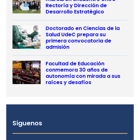
Rectoría y Dirección de
Desarrollo Estratégico
Doctorado en Ciencias de la
Salud UdeC prepara su
primera convocatoria de
admisión
Facultad de Educación
conmemora 30 años de
autonomía con mirada a sus
raíces y desafíos
Síguenos