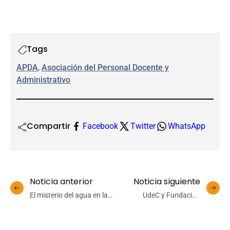
Tags
APDA
, 
Asociación del Personal Docente y
Administrativo
Compartir
Facebook
Twitter
WhatsApp
Noticia anterior
Noticia siguiente
El misterio del agua en la
UdeC y Fundación
Tierra: ¿vino del cielo o
Rassmus avanzan en
nació del fuego?
colaboración para
fortalecer la enseñanza de