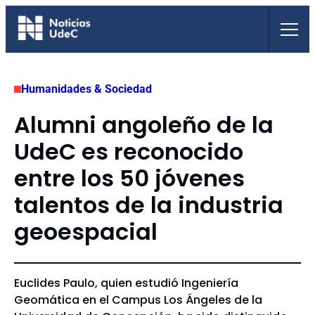
Saltar
al
contenido
Humanidades & Sociedad
Alumni angoleño de la
UdeC es reconocido
entre los 50 jóvenes
talentos de la industria
geoespacial
Euclides Paulo, quien estudió Ingeniería
Geomática en el Campus Los Ángeles de la