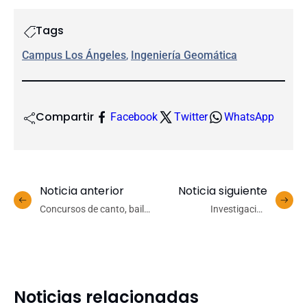
Tags
Campus Los Ángeles
, 
Ingeniería Geomática
Compartir
Facebook
Twitter
WhatsApp
Noticia anterior
Noticia siguiente
Concursos de canto, baile
Investigación
y premios animaron las
interdisciplinaria:
actividades de Bienvenida
estudiantes UdeC
UdeC 2025
participan en programa
Prodigy por cuarto año
consecutivo
Noticias relacionadas