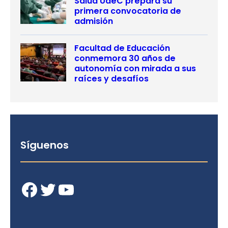
Salud UdeC prepara su
primera convocatoria de
admisión
Facultad de Educación
conmemora 30 años de
autonomía con mirada a sus
raíces y desafíos
Síguenos
Facebook
Twitter
YouTube