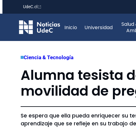
UdeC.cl
Saltar
Salud
al
Inicio
Universidad
Amb
contenido
Ciencia & Tecnología
Alumna tesista d
movilidad de pr
Se espera que ella pueda enriquecer su te
aprendizaje que se refleje en su trabajo de