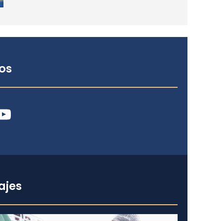
os
ube
ajes