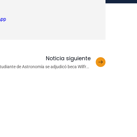
App
Noticia siguiente
tudiante de Astronomía se adjudicó beca Wilfred
Junge de excelencia musical