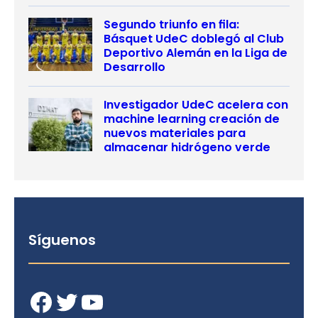
Segundo triunfo en fila:
Básquet UdeC doblegó al Club
Deportivo Alemán en la Liga de
Desarrollo
Investigador UdeC acelera con
machine learning creación de
nuevos materiales para
almacenar hidrógeno verde
Síguenos
Facebook
Twitter
YouTube