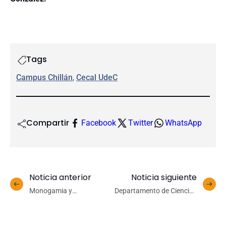
Tags
Campus Chillán
, 
Cecal UdeC
Compartir
Facebook
Twitter
WhatsApp
Noticia anterior
Noticia siguiente
Monogamia y
Departamento de Ciencias
cooperación: estudio
Básicas celebró 50 años
profundiza en la evolución
destacando su historia,
social en roedores
unidad y proyección hacia