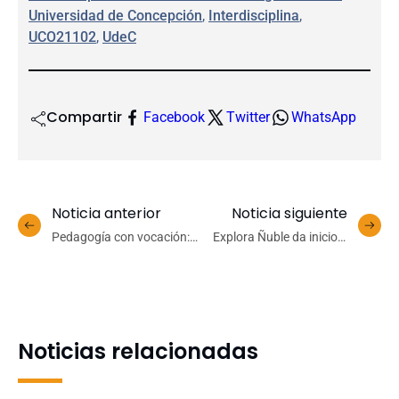
Universidad de Concepción
, 
Interdisciplina
, 
UCO21102
, 
UdeC
Compartir
Facebook
Twitter
WhatsApp
Noticia anterior
Noticia siguiente
Pedagogía con vocación:
Explora Ñuble da inicio a
propedéutico Udec de Los
talleres con alta
Ángeles allana el camino a
participación de
futuros/as profesores/as
estudiantes y docentes
Noticias relacionadas