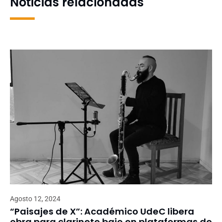
Noticias relacionadas
Agosto 12, 2024
“Paisajes de X”: Académico UdeC libera
obra para clarinete bajo en plataformas de