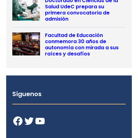
Doctorado en Ciencias de la
Salud UdeC prepara su
primera convocatoria de
admisión
Facultad de Educación
conmemora 30 años de
autonomía con mirada a sus
raíces y desafíos
Síguenos
Facebook
Twitter
YouTube