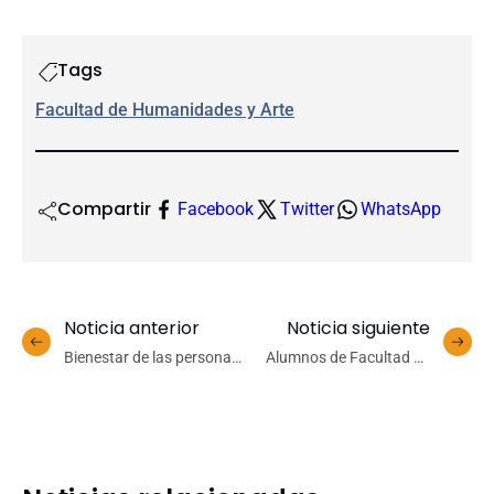
Tags
Facultad de Humanidades y Arte
Compartir
Facebook
Twitter
WhatsApp
Noticia anterior
Noticia siguiente
Bienestar de las personas
Alumnos de Facultad de
trans: seminario abordó
Ingeniería Agrícola
aporte que se realiza
complementan su
desde las ciencias sociales
formación en Ues
extranjeras