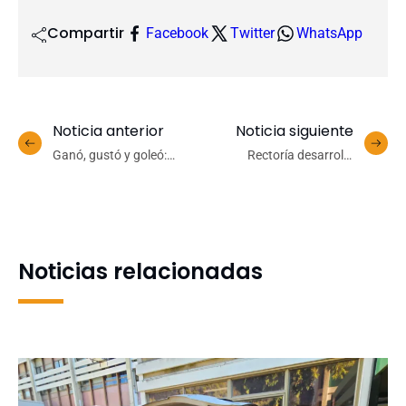
Compartir
Facebook
Twitter
WhatsApp
Noticia anterior
Noticia siguiente
Ganó, gustó y goleó:
Rectoría desarrolla
Hockey femenino UdeC
jornada de trabajo junto a
venció a Old John’s y
la comunidad universitaria
ahora buscará el paso a la
del Campus Los Ángeles
final de la Liga Biobío
Noticias relacionadas