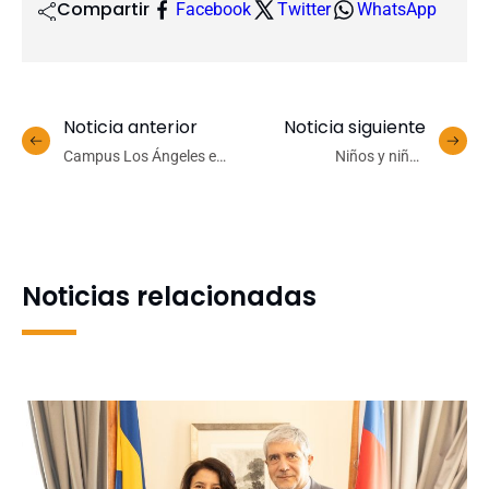
Compartir
Facebook
Twitter
WhatsApp
Noticia anterior
Noticia siguiente
Campus Los Ángeles e
Niños y niñas
Incuba UdeC participa en
compartieron su mirada
jornada de
del mundo en
emprendimientos e
conversatorio en el marco
innovación Talento Biobío
de Semana de la Niñez
UdeC
Noticias relacionadas