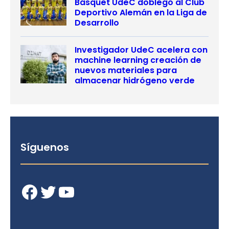
Básquet UdeC doblegó al Club
Deportivo Alemán en la Liga de
Desarrollo
Investigador UdeC acelera con
machine learning creación de
nuevos materiales para
almacenar hidrógeno verde
Síguenos
Facebook
Twitter
YouTube