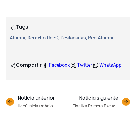
Tags
Alumni
, 
Derecho UdeC
, 
Destacadas
, 
Red Alumni
Compartir
Facebook
Twitter
WhatsApp
Noticia anterior
Noticia siguiente
UdeC inicia trabajo
Finaliza Primera Escuela
interdisciplinario para
para Lideresas impartida
establecer estrategia
por académicas de la
institucional en torno a IA
UdeC e impulsada por la
Municipalidad de Chillán