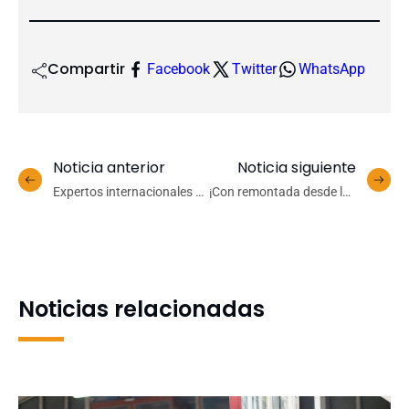
Compartir
Facebook
Twitter
WhatsApp
Noticia anterior
Noticia siguiente
Expertos internacionales y
¡Con remontada desde las
nacionales ahondan en
profundidades del
temas sobre inocuidad y
abismo!: UdeC es el nuevo
seguridad alimentaria
campeón del CNU de
Vóleibol
Noticias relacionadas