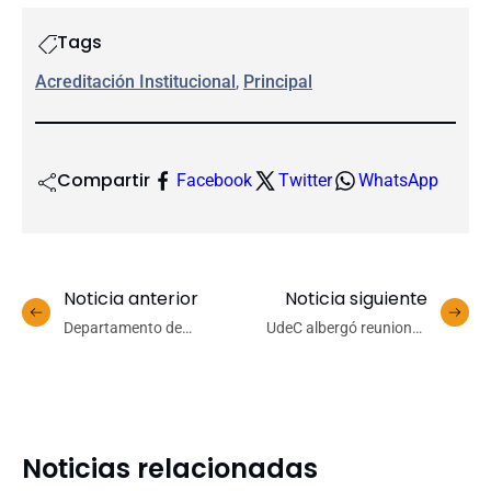
Tags
Acreditación Institucional
, 
Principal
Compartir
Facebook
Twitter
WhatsApp
Noticia anterior
Noticia siguiente
Departamento de
UdeC albergó reuniones
Psicología realizará feria
claves para el futuro del
para promover cuidado del
transporte en el Gran
medio ambiente
Concepción
Noticias relacionadas