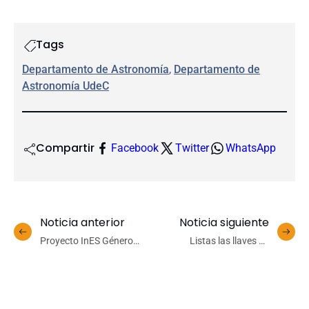
Tags
Departamento de Astronomía
, 
Departamento de
Astronomía UdeC
Compartir
Facebook
Twitter
WhatsApp
Noticia anterior
Noticia siguiente
Proyecto InES Género
Listas las llaves de
realiza su III encuentro
octavos de final de la Copa
sobre emprendimiento e
UdeC 2022
innovación