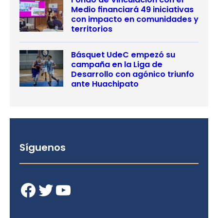
Medio financiará 49 iniciativas
con impacto en comunidades y
territorios
Básquet UdeC empezó su
campaña en la Liga de
Desarrollo con agónico triunfo
ante Huachipato
Síguenos
Facebook
Twitter
YouTube