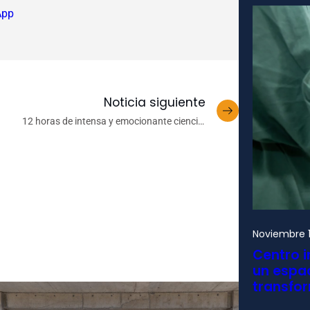
App
Noticia siguiente
12 horas de intensa y emocionante ciencia:
tronomía UdeC invita a participar de actividades
en Chiguayante
Noviembre 1
Centro i
un espac
transfo