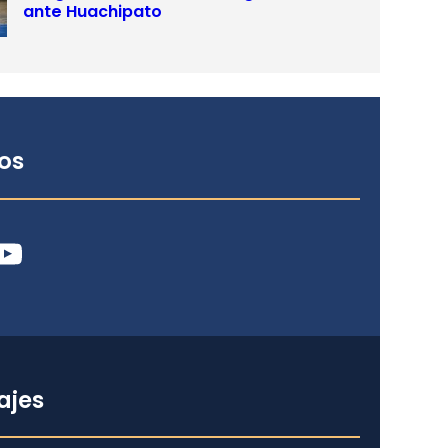
ante Huachipato
os
ube
ajes