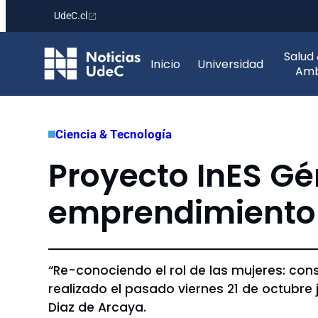
UdeC.cl
Saltar
Salud
al
Inicio
Universidad
Amb
contenido
Ciencia & Tecnología
Proyecto InES Gén
emprendimiento 
“Re-conociendo el rol de las mujeres: co
realizado el pasado viernes 21 de octubre 
Diaz de Arcaya.