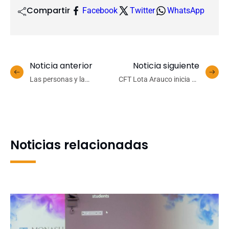
Compartir
Facebook
Twitter
WhatsApp
Noticia anterior
Noticia siguiente
Las personas y la
CFT Lota Arauco inicia su
comunidad en el centro del
proceso de
quehacer universitario,
Autoevaluación
clave de nuestro presente
Institucional con miras a la
y futuro
Acreditación 2027
Noticias relacionadas