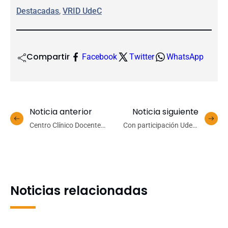
Destacadas
, 
VRID UdeC
Compartir
Facebook
Twitter
WhatsApp
Noticia anterior
Noticia siguiente
Centro Clínico Docente
Con participación UdeC:
UdeC inaugura uno de los
investigación explica cómo
box sonoamortiguado
las nubes del océano
más avanzados del país
influyen en el clima
mundial
Noticias relacionadas