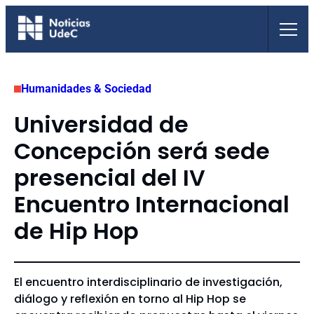
Saltar
al
contenido
Humanidades & Sociedad
Universidad de
Concepción será sede
presencial del IV
Encuentro Internacional
de Hip Hop
El encuentro interdisciplinario de investigación,
diálogo y reflexión en torno al Hip Hop se