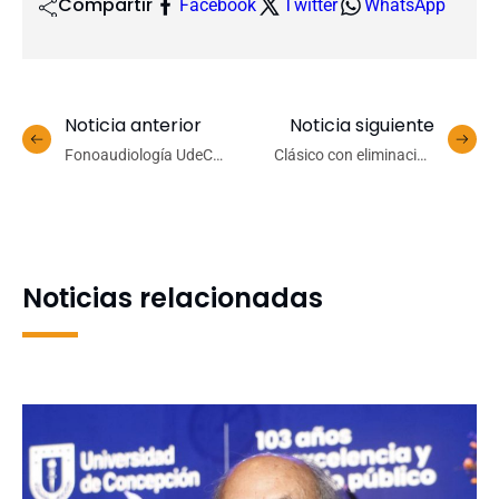
Compartir
Facebook
Twitter
WhatsApp
Noticia anterior
Noticia siguiente
Fonoaudiología UdeC
Clásico con eliminación
celebra su 25° Aniversario
directa: UdeC y UCSC
con homenajes a
buscarán clasificar a la
académicas, académicos y
final del fútbol femenino
estudiantes
en los JNU
Noticias relacionadas