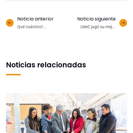
Noticia anterior
Noticia siguiente
Qué cuántico!:
UdeC jugó su mejor
investigadores revisan
partido del año y ganó
aportes y proyecciones de
contundentemente en la
la disciplina que
casa de ABA Ancud
revolucionó las ciencias
Noticias relacionadas