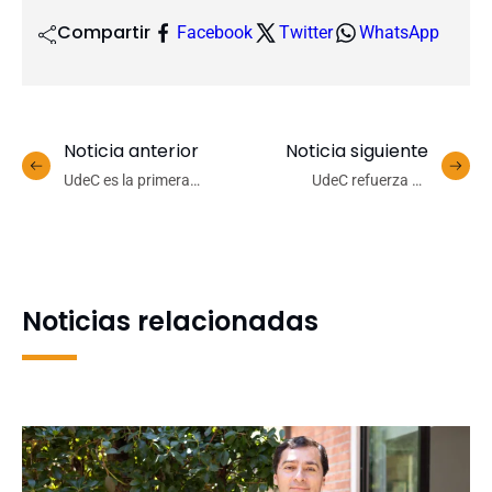
Compartir
Facebook
Twitter
WhatsApp
Noticia anterior
Noticia siguiente
UdeC es la primera
UdeC refuerza su
universidad del mundo en
compromiso con la
firmar la Declaración de
conciencia ambiental en la
París sobre
Semana de Gestión
Sustentabilidad Láctea
Energética Sustentable
Noticias relacionadas