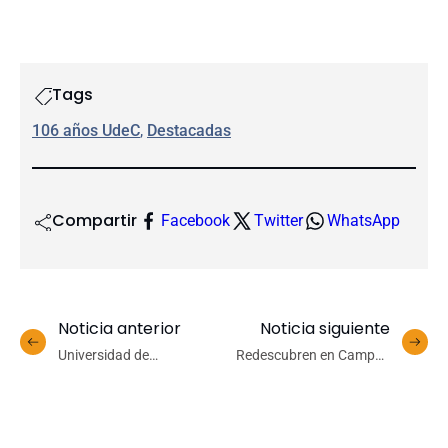
Tags
106 años UdeC
, 
Destacadas
Compartir
Facebook
Twitter
WhatsApp
Noticia anterior
Noticia siguiente
Universidad de
Redescubren en Campus
Concepción promueve a
Naturaleza UdeC especie
trece docentes a la
de hongo no registrada en
jerarquía de Profesores y
Concepción hace más de
Profesoras Titulares
un siglo