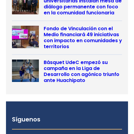
universitarias instalan mesa de
diálogo permanente con foco
en la comunidad funcionaria
Fondo de Vinculación con el
Medio financiará 49 iniciativas
con impacto en comunidades y
territorios
Básquet UdeC empezó su
campaña en la Liga de
Desarrollo con agónico triunfo
ante Huachipato
Síguenos