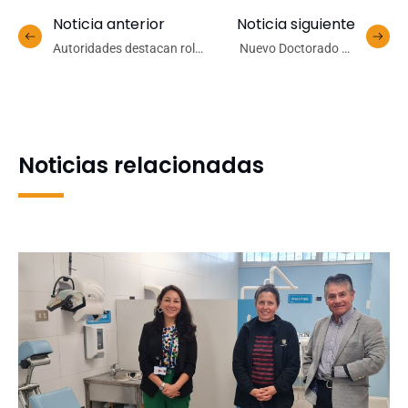
Noticia anterior
Noticia siguiente
Autoridades destacan rol
Nuevo Doctorado en
del Centro ANDES-UdeC en
Ciencias de la Salud
la rehabilitación de fauna
fortalece oferta de
silvestre afectada por
postgrado de Facultad de
incendios
Medicina UdeC
Noticias relacionadas