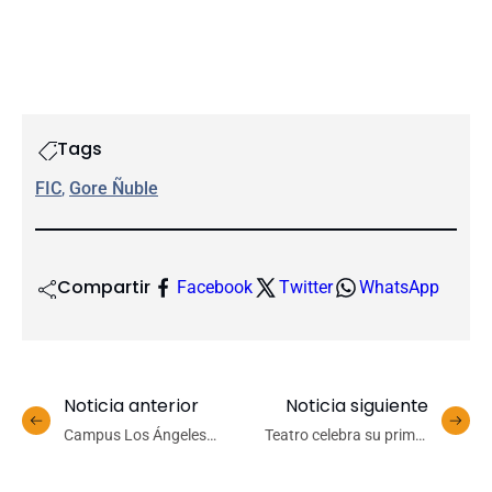
Tags
FIC
, 
Gore Ñuble
Compartir
Facebook
Twitter
WhatsApp
Noticia anterior
Noticia siguiente
Campus Los Ángeles
Teatro celebra su primer
conmemora el Día de la
aniversario con vibrante
Mujer con
bienvenida a la nueva