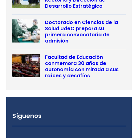
Desarrollo Estratégico
Doctorado en Ciencias de la
Salud UdeC prepara su
primera convocatoria de
admisión
Facultad de Educación
conmemora 30 años de
autonomía con mirada a sus
raíces y desafíos
Síguenos