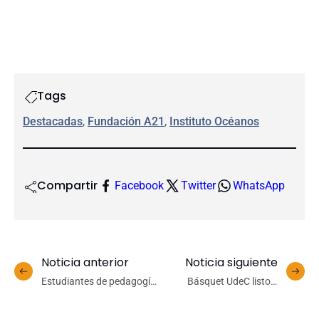
Tags
Destacadas
, 
Fundación A21
, 
Instituto Océanos
Compartir
Facebook
Twitter
WhatsApp
Noticia anterior
Noticia siguiente
Estudiantes de pedagogía
Básquet UdeC listo y
aprenden nuevas formas
dispuesto para intentar el
de motivar la curiosidad en
asalto a Quilpué esta