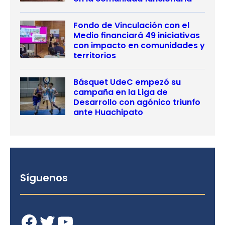
Fondo de Vinculación con el
Medio financiará 49 iniciativas
con impacto en comunidades y
territorios
Básquet UdeC empezó su
campaña en la Liga de
Desarrollo con agónico triunfo
ante Huachipato
Síguenos
Facebook
Twitter
YouTube