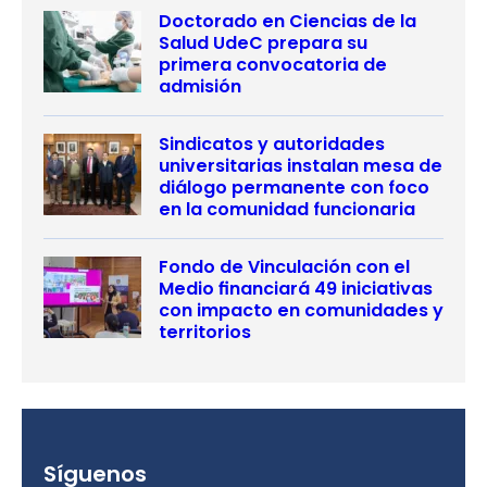
Doctorado en Ciencias de la
Salud UdeC prepara su
primera convocatoria de
admisión
Sindicatos y autoridades
universitarias instalan mesa de
diálogo permanente con foco
en la comunidad funcionaria
Fondo de Vinculación con el
Medio financiará 49 iniciativas
con impacto en comunidades y
territorios
Síguenos