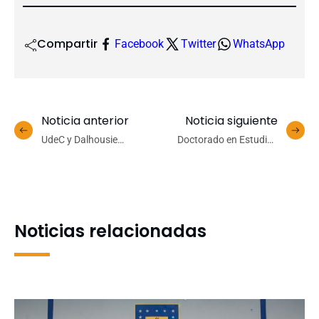
Compartir
Facebook
Twitter
WhatsApp
Noticia anterior
Noticia siguiente
UdeC y Dalhousie
Doctorado en Estudios
University celebran 20
Territoriales del Sur Global
años de colaboración
inaugura su tercera
internacional en el área de
generación con una
la conservación genética
cohorte exclusivamente
de peces
femenina
Noticias relacionadas