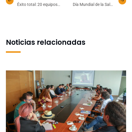
Éxito total: 20 equipos
Día Mundial de la Salud
animarán el Torneo de
Digestiva: cuando la
Reservas del
diarrea persiste, no
Interfacultades UdeC
ignoremos las señales
Noticias relacionadas