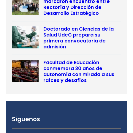
marcaron encuentro entre
Rectoría y Dirección de
Desarrollo Estratégico
Doctorado en Ciencias de la
Salud UdeC prepara su
primera convocatoria de
admisión
Facultad de Educación
conmemora 30 años de
autonomía con mirada a sus
raíces y desafíos
Síguenos