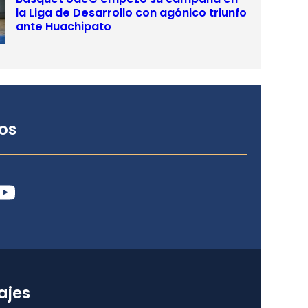
la Liga de Desarrollo con agónico triunfo
ante Huachipato
os
ube
ajes