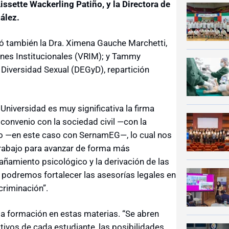
ssette Wackerling Patiño, y la Directora de
ález.
pó también la Dra. Ximena Gauche Marchetti,
ones Institucionales (VRIM); y Tammy
y Diversidad Sexual (DEGyD), repartición
 Universidad es muy significativa la firma
 convenio con la sociedad civil
―
con la
do
―
en este caso con SernamEG
―
, lo cual nos
 trabajo para avanzar de forma más
amiento psicológico y la derivación de las
n podremos fortalecer las asesorías legales en
criminación”.
a formación en estas materias. “Se abren
ivos de cada estudiante, las posibilidades