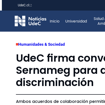
UdeC.cl
Saltar
Salud
al
Inicio
Universidad
Amb
contenido
Humanidades & Sociedad
UdeC firma conv
Sernameg para at
discriminación
Ambos acuerdos de colaboración permitirá