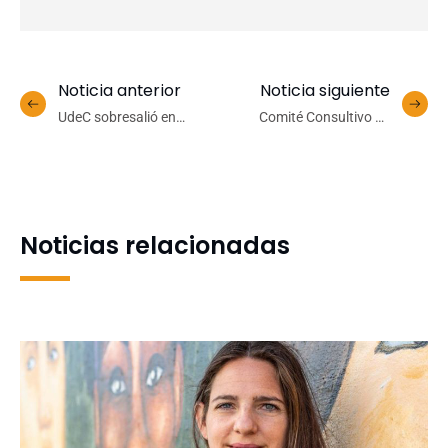
Noticia anterior
Noticia siguiente
UdeC sobresalió en
Comité Consultivo de
encuentro deportivo
Ingeniería Civil
universitario de atletismo
Aeroespacial UdeC reúne a
realizado en Coronel
expertos de la academia,
la industria y las Fuerzas
Armadas
Noticias relacionadas