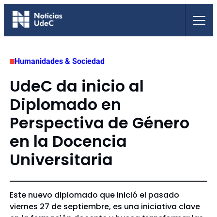
Saltar
al
contenido
Humanidades & Sociedad
UdeC da inicio al
Diplomado en
Perspectiva de Género
en la Docencia
Universitaria
Este nuevo diplomado que inició el pasado
viernes 27 de septiembre, es una iniciativa clave