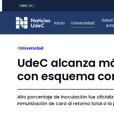
UdeC.cl
Saltar
Salud
al
Inicio
Universidad
Amb
contenido
Universidad
UdeC alcanza má
con esquema com
Alto porcentaje de inoculación fue oficia
inmunización de cara al retorno total a la