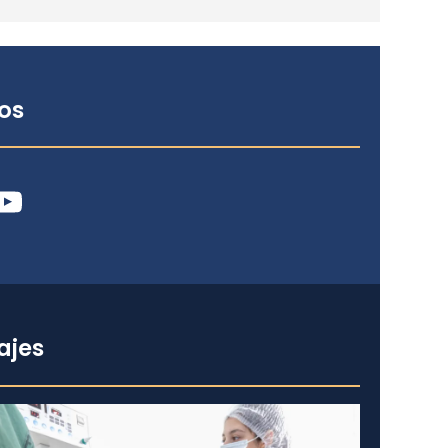
os
ube
ajes