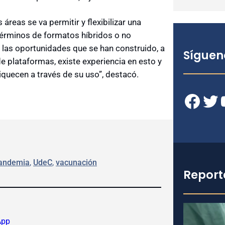
reas se va permitir y flexibilizar una
términos de formatos híbridos o no
n las oportunidades que se han construido, a
Síguen
e plataformas, existe experiencia en esto y
uecen a través de su uso”, destacó.
Facebook
Twitter
YouT
andemia
, 
UdeC
, 
vacunación
Report
App