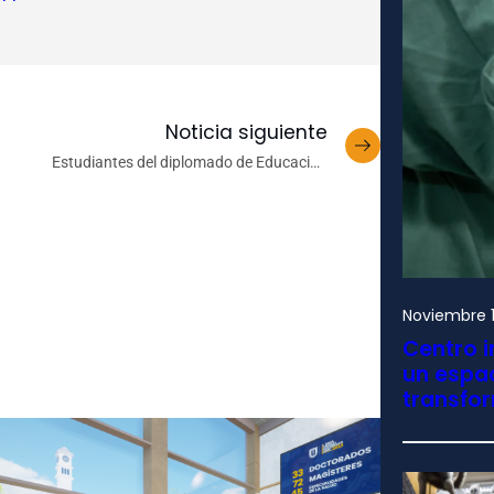
Noticia siguiente
Estudiantes del diplomado de Educación
Ambiental UdeC visitaron el Parque Katalapi
Noviembre 1
Centro i
un espac
transfo